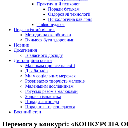
Практичний психолог
Поради батькам
Оздоровічі технології
Психологічна кав'ярня
Тифлопедагог
Педагогічний вісник
Методична скарбничка
Вчимося бути здоровими
Новини
Досягнення
Із власного досвіду
Дистанційна освіта
Малюкам про все на світі
Для батьків
Ми у соціальних мережах
Розвиваємо творчість малюків
Маленьким дослідникам
Готуємо разом з малюками
Зорова гімнастика
Поради логопеда
Порадник тифлопедагога
Воєнний стан
Перемога у конкурсі: «КОНКУРСНА ОС