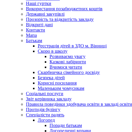
Наші гуртки
Використання позабюджетних коштів
Державні закупівлі
Прозорість та відкритість закладу
Відкриті дані
Контакти
Мапа
Батькам
Реєстрація дітей в ЗДО м. Вінниці
Скоро в школу
Розвиваємо увагу
Казкові лабіринти
Вчимося читати
Скарбничка сімейного досвіду
Безпека дітей
Корисні посилання
Маленьким чомусикам
Соціальні послуги
Звіт керівника закладу
Правила поведінки здобувача освіти в закладі освіт
Протидія булінгу
Спеціалісти радять
Логопед
Поради батькам
Логопедичні вправи