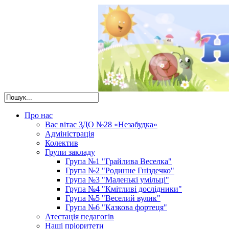
Про нас
Вас вітає ЗДО №28 «Незабудка»
Адміністрація
Колектив
Групи закладу
Група №1 "Грайлива Веселка"
Група №2 "Родинне Гніздечко"
Група №3 "Маленькі умільці"
Група №4 "Кмітливі дослідники"
Група №5 "Веселий вулик"
Група №6 "Казкова фортеця"
Атестація педагогів
Наші пріоритети