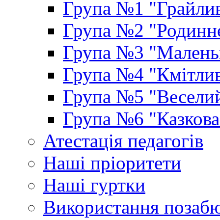
Група №1 "Грайлив
Група №2 "Родинне
Група №3 "Маленьк
Група №4 "Кмітлив
Група №5 "Веселий
Група №6 "Казкова
Атестація педагогів
Наші пріоритети
Наші гуртки
Використання позаб