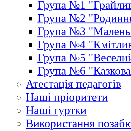
Група №1 "Грайлив
Група №2 "Родинне
Група №3 "Маленьк
Група №4 "Кмітлив
Група №5 "Веселий
Група №6 "Казкова
Атестація педагогів
Наші пріоритети
Наші гуртки
Використання позаб