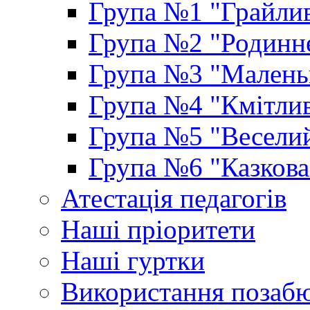
Група №1 "Грайлив
Група №2 "Родинне
Група №3 "Маленьк
Група №4 "Кмітлив
Група №5 "Веселий
Група №6 "Казкова
Атестація педагогів
Наші пріоритети
Наші гуртки
Використання позаб