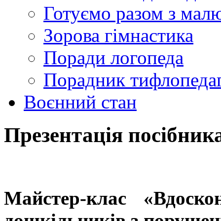
Готуємо разом з мал
Зорова гімнастика
Поради логопеда
Порадник тифлопеда
Воєнний стан
Презентація посібник
Майстер-клас «Вдоско
дошкільників з порушен