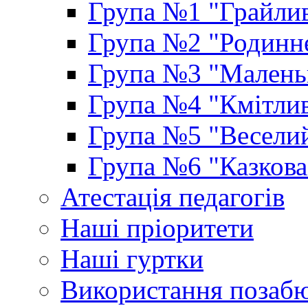
Група №1 "Грайлив
Група №2 "Родинне
Група №3 "Маленьк
Група №4 "Кмітлив
Група №5 "Веселий
Група №6 "Казкова
Атестація педагогів
Наші пріоритети
Наші гуртки
Використання позаб