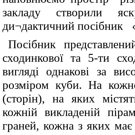
закладу створили яск
ди¬дактичний посібник «
Посібник представлени
сходинкової та 5-ти схо
вигляді однакові за вис
розміром куби. На кожн
(сторін), на яких містя
кожній викладеній пірам
граней, кожна з яких має 