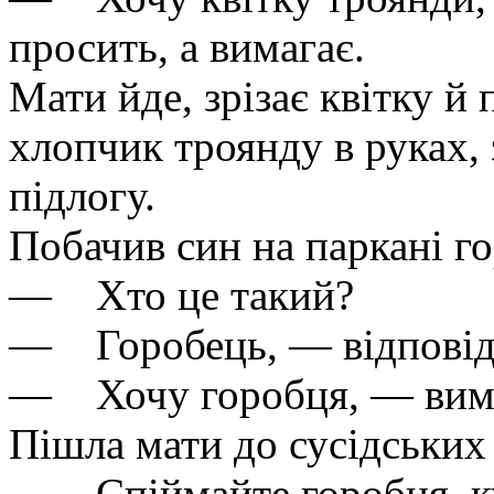
просить, а вимагає.
Мати йде, зрізає квітку й
хлопчик троянду в руках, 
підлогу.
Побачив син на паркані го
— Хто це такий?
— Горобець, — відповід
— Хочу горобця, — вима
Пішла мати до сусідських 
— Спіймайте горобця, к