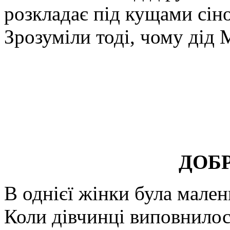
розкладає під кущами сін
Зрозуміли тоді, чому ді
ДОБ
В однієї жінки була мале
Коли дівчинці виповнилося