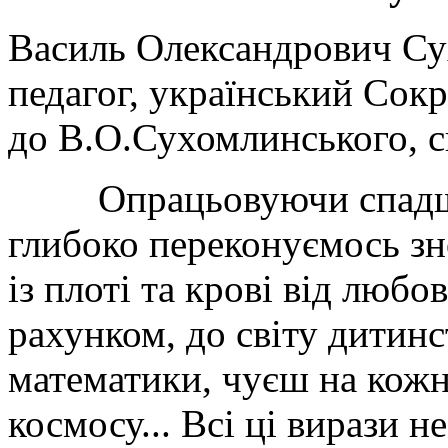
Василь Олександрович Су
педагог, український Сок
до В.О.Сухомлинського, св
Опрацьовуючи спадщин
гли­боко переконуємось зн
із плоті та крові від любов
рахунком, до світу дитинс
математики, чуєш на кожно
космосу... Всі ці вирази н