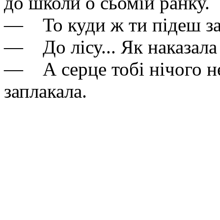
до школи о сьомій ранку.
— То куди ж ти підеш за
— До лісу... Як наказала
— А серце тобі нічого не
заплакала.