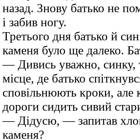
назад. Знову батько не по
і забив ногу.
Третього дня батько й си
каменя було ще далеко. Ба
— Дивись уважно, синку, т
місце, де батько спіткнув
сповільнюють кроки, але к
дороги сидить сивий стари
— Дідусю, — запитав хло
каменя?