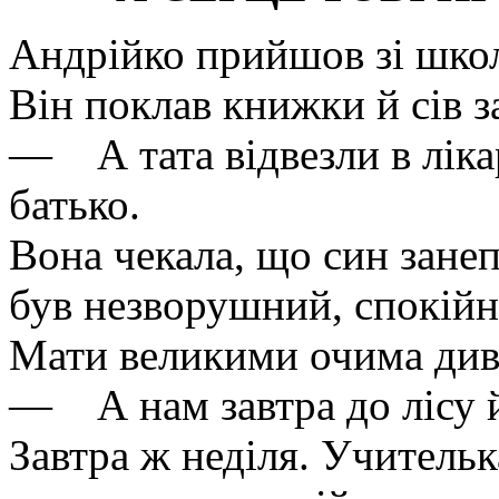
Андрійко прийшов зі школ
Він поклав книжки й сів за
— А тата відвезли в лік
батько.
Вона чекала, що син занеп
був незворушний, спокійн
Мати великими очима див
— А нам завтра до лісу 
Завтра ж неділя. Учитель