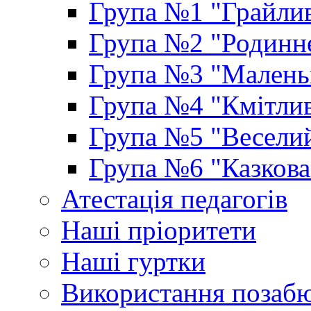
Група №1 "Грайлив
Група №2 "Родинне
Група №3 "Маленьк
Група №4 "Кмітлив
Група №5 "Веселий
Група №6 "Казкова
Атестація педагогів
Наші пріоритети
Наші гуртки
Використання позаб