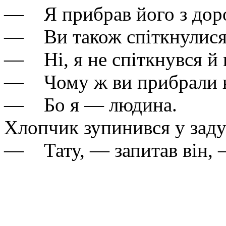
— Я прибрав його з дор
— Ви також спіткнулися 
— Ні, я не спіткнувся й н
— Чому ж ви прибрали к
— Бо я — людина.
Хлопчик зупинився у заду
— Тату, — запитав він, —