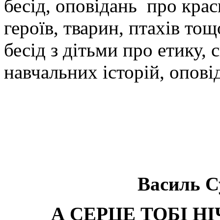
бесід, оповідань про крас
героїв, тварин, птахів то
бесід з дітьми про етику,
навчальних історій, оповід
Василь С
А СЕРЦЕ ТОБІ Н