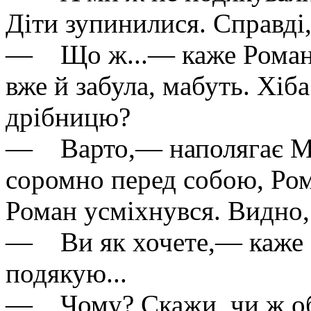
Діти зупинилися. Справді,
— Що ж...— каже Роман,—
вже й забула, мабуть. Хіба
дрібницю?
— Варто,— наполягає Ма
соромно перед собою, Ро
Роман усміхнувся. Видно,
— Ви як хочете,— каже М
подякую...
— Чому? Скажи, чи ж об