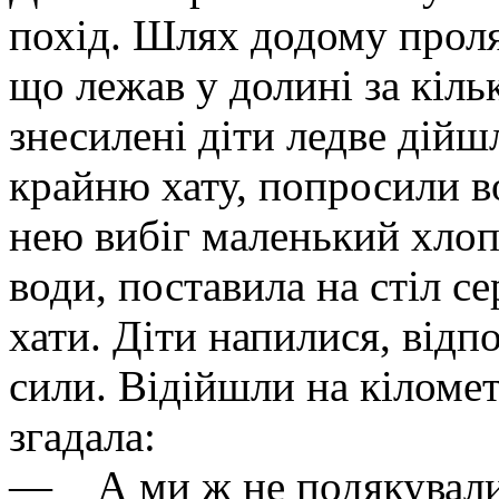
похід. Шлях додому проля
що лежав у долині за кільк
знесилені діти ледве дійш
крайню хату, попросили во
нею вибіг маленький хлоп
води, поставила на стіл се
хати. Діти напилися, відп
сили. Відійшли на кіломет
згадала:
— А ми ж не подякували 