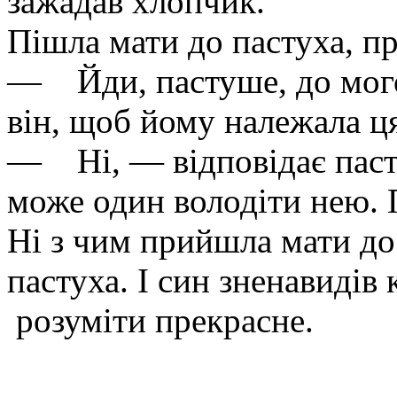
зажадав хлопчик.
Пішла мати до пастуха, п
— Йди, пастуше, до мого
він, щоб йому належала ця
— Ні, — відповідає паст
може один володіти нею. П
Ні з чим прийшла мати до
пастуха. І син зненавидів
розуміти прекрасне.