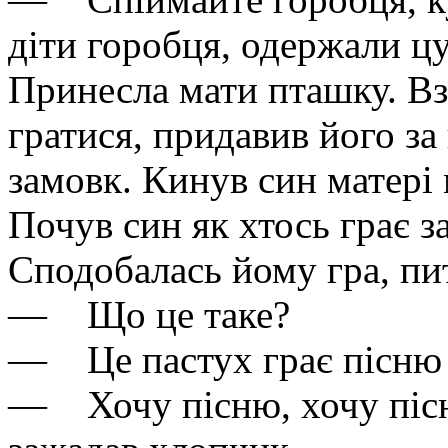
діти горобця, одержали ц
Принесла мати пташку. Вз
гратися, придавив його за
замовк. Кинув син матері
Почув син як хтось грає за
Сподобалась йому гра, пит
— Що це таке?
— Це пастух грає пісню н
— Хочу пісню, хочу пісн