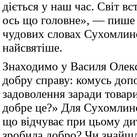
діється у наш час. Світ в
ось що головне», — пише
чудових словах Сухомлин
найсвятіше.
Знаходимо у Василя Олек
добру справу: комусь допо
задоволення заради товари
добре це?» Для Сухомлин
що відчуває при цьому ди
зробила добро? Чи знайшл