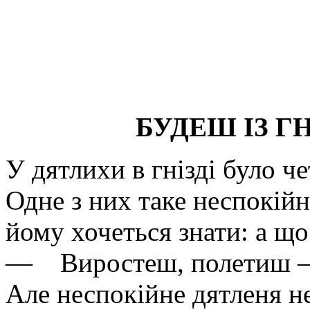
БУДЕШ ІЗ Г
У дятлихи в гнізді було ч
Одне з них таке неспокійне
йому хочеться знати: а що
— Виростеш, полетиш — т
Але неспокійне дятленя не