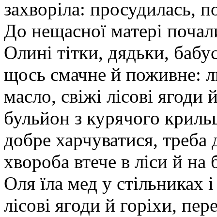
захворіла: просудилась, п
До нещасної матері почал
Олині тітки, дядьки, бабу
щось смачне й поживне: л
масло, свіжі лісові ягоди 
бульйон з курячого криль
добре харчуватися, треба 
хвороба втече в ліси й на 
Оля їла мед у стільниках і
лісові ягоди й горіхи, пер