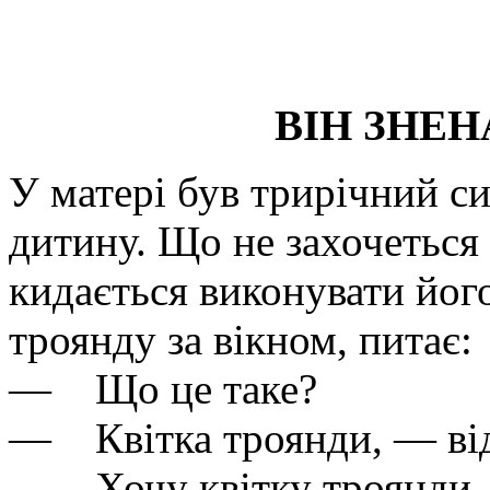
ВІН ЗНЕН
У матері був трирічний с
дитину. Що не захочеться 
кидається виконувати йог
троянду за вікном, питає:
— Що це таке?
— Квітка троянди, — від
— Хочу квітку троянди, 