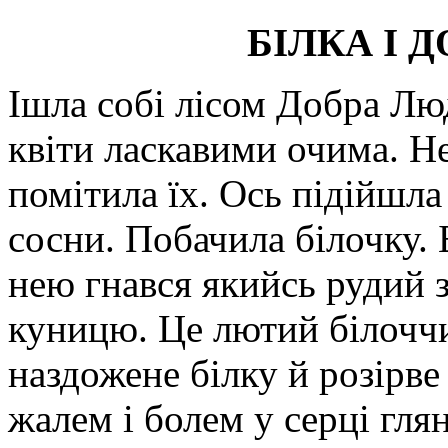
БІЛКА І 
Ішла собі лісом Добра Лю
квіти ласкавими очима. Не
помітила їх. Ось підійшл
сосни. Побачила білочку. Б
нею гнався якийсь рудий 
куницю. Це лютий білоччи
наздожене білку й розірв
жалем і болем у серці гля