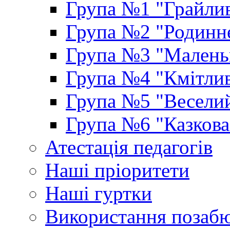
Група №1 "Грайлив
Група №2 "Родинне
Група №3 "Маленьк
Група №4 "Кмітлив
Група №5 "Веселий
Група №6 "Казкова
Атестація педагогів
Наші пріоритети
Наші гуртки
Використання позаб