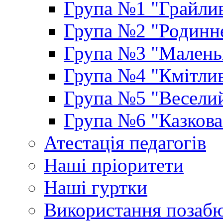
Група №1 "Грайлив
Група №2 "Родинне
Група №3 "Маленьк
Група №4 "Кмітлив
Група №5 "Веселий
Група №6 "Казкова
Атестація педагогів
Наші пріоритети
Наші гуртки
Використання позаб