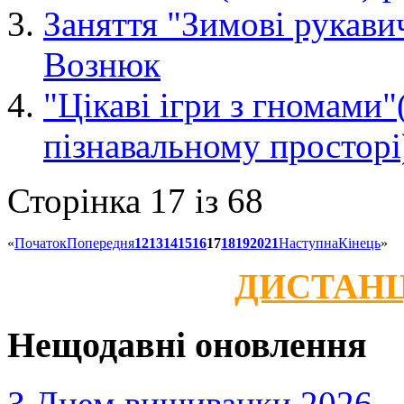
Заняття "Зимовi рукави
Вознюк
"Цікаві ігри з гномами"
пізнавальному простор
Сторінка 17 із 68
«
Початок
Попередня
12
13
14
15
16
17
18
19
20
21
Наступна
Кінець
»
ДИСТАНЦ
Нещодавні оновлення
З Днем вишиванки 2026