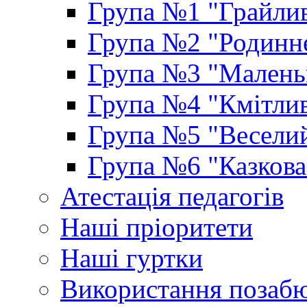
Група №1 "Грайлив
Група №2 "Родинне
Група №3 "Маленьк
Група №4 "Кмітлив
Група №5 "Веселий
Група №6 "Казкова
Атестація педагогів
Наші пріоритети
Наші гуртки
Використання позаб