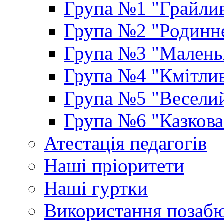
Група №1 "Грайлив
Група №2 "Родинне
Група №3 "Маленьк
Група №4 "Кмітлив
Група №5 "Веселий
Група №6 "Казкова
Атестація педагогів
Наші пріоритети
Наші гуртки
Використання позаб