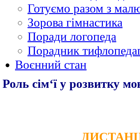
Готуємо разом з мал
Зорова гімнастика
Поради логопеда
Порадник тифлопеда
Воєнний стан
Роль сім‘ї у розвитку мо
ДИСТАНЦ