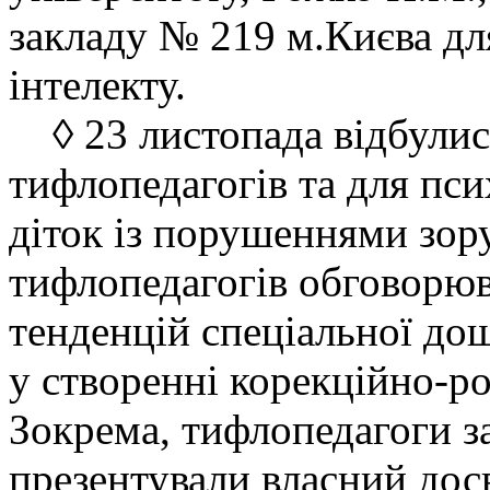
закладу № 219 м.Києва дл
інтелекту.
◊ 23 листопада відбулись
тифлопедагогів та для псих
діток із порушеннями зору
тифлопедагогів обговорю
тенденцій спеціальної дошк
у створенні корекційно-р
Зокрема, тифлопедагоги з
презентували власний дос