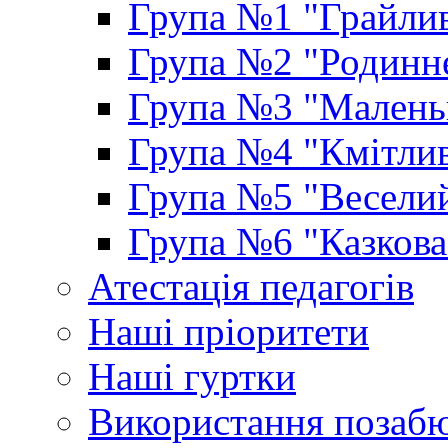
Група №1 "Грайлив
Група №2 "Родинне
Група №3 "Маленьк
Група №4 "Кмітлив
Група №5 "Веселий
Група №6 "Казкова
Атестація педагогів
Наші пріоритети
Наші гуртки
Використання позаб