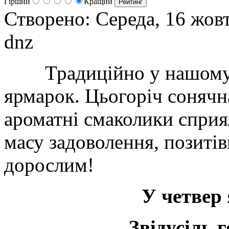
Гірший
Кращий
Створено: Середа, 16 жов
dnz
Традиційно у нашому са
ярмарок. Цьогоріч сонячна
ароматні смаколики сприя
масу задоволення, позитів
дорослим!
У четвер
Звідусіль 