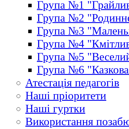
Група №1 "Грайлив
Група №2 "Родинне
Група №3 "Маленьк
Група №4 "Кмітлив
Група №5 "Веселий
Група №6 "Казкова
Атестація педагогів
Наші пріоритети
Наші гуртки
Використання позаб