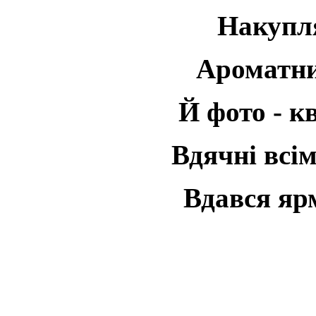
Накупл
Ароматни
Й фото - к
Вдячні всім
Вдався яр