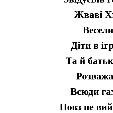
Жваві Х
Весели
Діти в іг
Та й батьк
Розважал
Всюди гам
Повз не ви