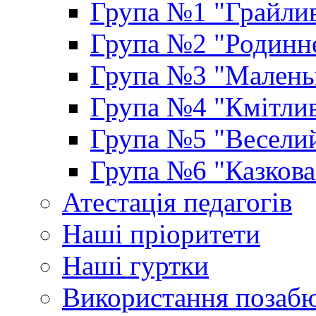
Група №1 "Грайлив
Група №2 "Родинне
Група №3 "Маленьк
Група №4 "Кмітлив
Група №5 "Веселий
Група №6 "Казкова
Атестація педагогів
Наші пріоритети
Наші гуртки
Використання позаб