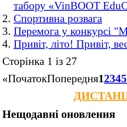
табору «VinBOOT EduC
Спортивна розвага
Перемога у конкурсі "М
Привіт, літо! Привіт, в
Сторінка 1 із 27
«
Початок
Попередня
1
2
3
4
5
ДИСТАНЦ
Нещодавні оновлення