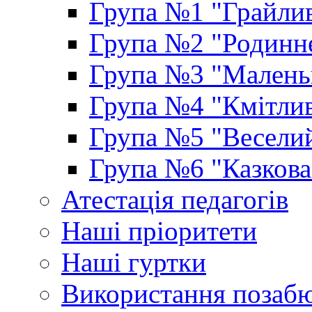
Група №1 "Грайлив
Група №2 "Родинне
Група №3 "Маленьк
Група №4 "Кмітлив
Група №5 "Веселий
Група №6 "Казкова
Атестація педагогів
Наші пріоритети
Наші гуртки
Використання позаб