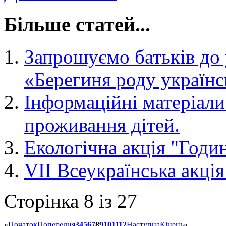
Більше статей...
Запрошуємо батьків до 
«Берегиня роду українс
Інформаційні матеріали
проживання дітей.
Екологічна акція "Годин
VІІ Всеукраїнська акц
Сторінка 8 із 27
«
Початок
Попередня
3
4
5
6
7
8
9
10
11
12
Наступна
Кінець
»