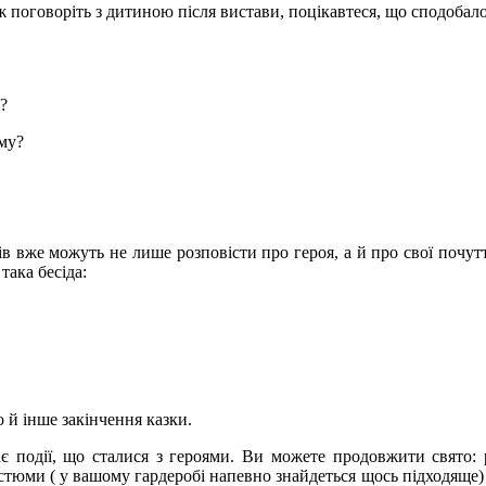
 поговоріть з дитиною після вистави, поцікавтеся, що сподобал
?
му?
ів вже можуть не лише розповісти про героя, а й про свої почутт
ака бесіда:
 й інше закінчення казки.
є події, що сталися з героями. Ви можете продовжити свято:
стюми ( у вашому гардеробі напевно знайдеться щось підходяще) і