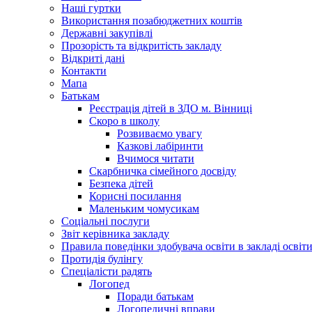
Наші гуртки
Використання позабюджетних коштів
Державні закупівлі
Прозорість та відкритість закладу
Відкриті дані
Контакти
Мапа
Батькам
Реєстрація дітей в ЗДО м. Вінниці
Скоро в школу
Розвиваємо увагу
Казкові лабіринти
Вчимося читати
Скарбничка сімейного досвіду
Безпека дітей
Корисні посилання
Маленьким чомусикам
Соціальні послуги
Звіт керівника закладу
Правила поведінки здобувача освіти в закладі освіт
Протидія булінгу
Спеціалісти радять
Логопед
Поради батькам
Логопедичні вправи