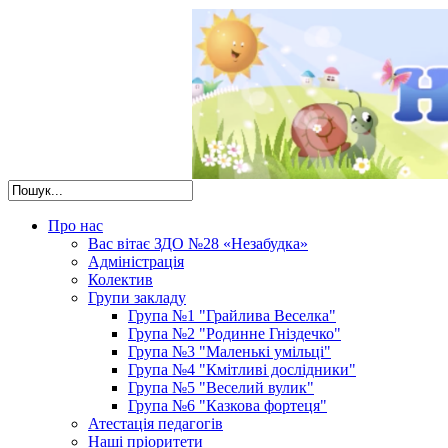
Про нас
Вас вітає ЗДО №28 «Незабудка»
Адміністрація
Колектив
Групи закладу
Група №1 "Грайлива Веселка"
Група №2 "Родинне Гніздечко"
Група №3 "Маленькі умільці"
Група №4 "Кмітливі дослідники"
Група №5 "Веселий вулик"
Група №6 "Казкова фортеця"
Атестація педагогів
Наші пріоритети