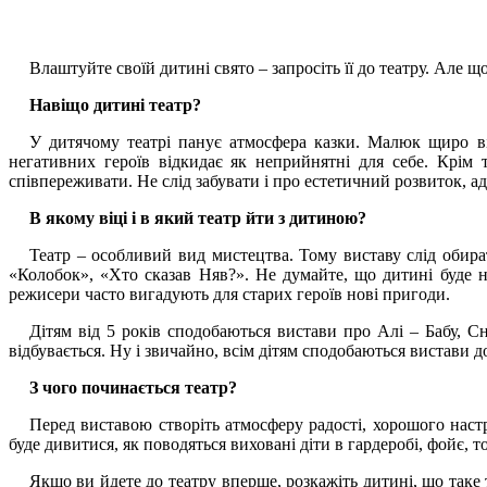
Влаштуйте своїй дитині свято – запросіть її до театру. Але 
Навіщо дитині театр?
У дитячому театрі панує атмосфера казки. Малюк щиро вір
негативних героїв відкидає як неприйнятні для себе. Крім 
співпереживати. Не слід забувати і про естетичний розвиток, а
В якому віці і в який театр йти з дитиною?
Театр – особливий вид мистецтва. Тому виставу слід обира
«Колобок», «Хто сказав Няв?». Не думайте, що дитині буде 
режисери часто вигадують для старих героїв нові пригоди.
Дітям від 5 років сподобаються вистави про Алі – Бабу, С
відбувається. Ну і звичайно, всім дітям сподобаються вистави д
З чого починається театр?
Перед виставою створіть атмосферу радості, хорошого настр
буде дивитися, як поводяться виховані діти в гардеробі, фойє, т
Якщо ви йдете до театру вперше, розкажіть дитині, що таке 