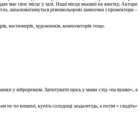
ядач має своє місце у залі. Наші місця вказані на квитку. Актори
вітло, запалюватимуться різнокольорові лампочки і прожектори –
рів, костюмерів, художників, композиторів тощо.
ьники у віброрежим. Запитувати щось у мами слід «на вушко», а
ам не по кишені, купіть солодощі заздалегідь, а потім « сходіть»