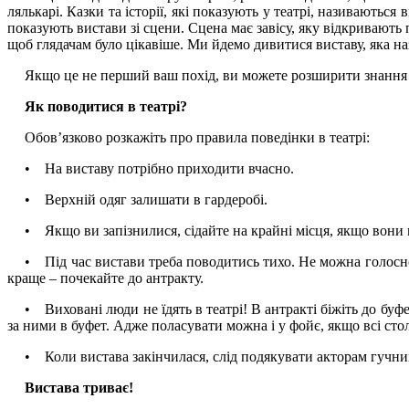
лялькарі. Казки та історії, які показують у театрі, називаються
показують вистави зі сцени. Сцена має завісу, яку відкривають
щоб глядачам було цікавіше. Ми йдемо дивитися виставу, яка н
Якщо це не перший ваш похід, ви можете розширити знання ди
Як поводитися в театрі?
Обов’язково розкажіть про правила поведінки в театрі:
• На виставу потрібно приходити вчасно.
• Верхній одяг залишати в гардеробі.
• Якщо ви запізнилися, сідайте на крайні місця, якщо вони в
• Під час вистави треба поводитись тихо. Не можна голосно 
краще – почекайте до антракту.
• Виховані люди не їдять в театрі! В антракті біжіть до буфе
за ними в буфет. Адже поласувати можна і у фойє, якщо всі сто
• Коли вистава закінчилася, слід подякувати акторам гучни
Вистава триває!