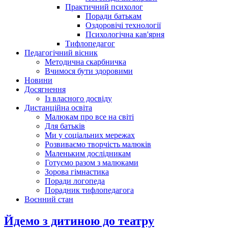
Практичний психолог
Поради батькам
Оздоровічі технології
Психологічна кав'ярня
Тифлопедагог
Педагогічний вісник
Методична скарбничка
Вчимося бути здоровими
Новини
Досягнення
Із власного досвіду
Дистанційна освіта
Малюкам про все на світі
Для батьків
Ми у соціальних мережах
Розвиваємо творчість малюків
Маленьким дослідникам
Готуємо разом з малюками
Зорова гімнастика
Поради логопеда
Порадник тифлопедагога
Воєнний стан
Йдемо з дитиною до театру