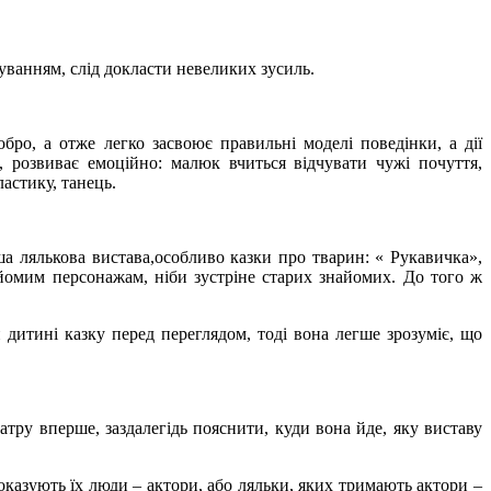
руванням, слід докласти невеликих зусиль.
бро, а отже легко засвоює правильні моделі поведінки, а дії
, розвиває емоційно: малюк вчиться відчувати чужі почуття,
астику, танець.
ша лялькова вистава,особливо казки про тварин: « Рукавичка»,
йомим персонажам, ніби зустріне старих знайомих. До того ж
 дитині казку перед переглядом, тоді вона легше зрозуміє, що
атру вперше, заздалегідь пояснити, куди вона йде, яку виставу
показують їх люди – актори, або ляльки, яких тримають актори –