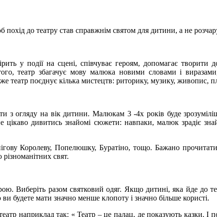
щоб похід до театру став справжнім святом для дитини, а не розча
ить у події на сцені, співчуває героям, допомагає творити до
того, театр збагачує мову малюка новими словами і виразами
дже театр поєднує кілька мистецтв: риторику, музику, живопис, пл
ти з огляду на вік дитини. Малюкам 3 -4х років буде зрозумілі
не цікаво дивитись знайомі сюжети: навпаки, малюк зрадіє зна
нігову Королеву, Попелюшку, Буратіно, тощо. Бажано прочитати
о різноманітних свят.
ою. Виберіть разом святковий одяг. Якщо дитині, яка йде до те
о ви будете мати значно менше клопоту і значно більше користі.
театр наприклад так: « Театр – це палац, де показують казки. І 