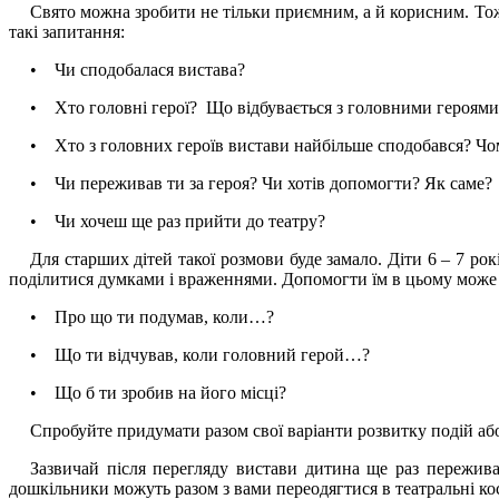
Свято можна зробити не тільки приємним, а й корисним. Тож
такі запитання:
• Чи сподобалася вистава?
• Хто головні герої? Що відбувається з головними героями
• Хто з головних героїв вистави найбільше сподобався? Чо
• Чи переживав ти за героя? Чи хотів допомогти? Як саме?
• Чи хочеш ще раз прийти до театру?
Для старших дітей такої розмови буде замало. Діти 6 – 7 рок
поділитися думками і враженнями. Допомогти їм в цьому може т
• Про що ти подумав, коли…?
• Що ти відчував, коли головний герой…?
• Що б ти зробив на його місці?
Спробуйте придумати разом свої варіанти розвитку подій або
Зазвичай після перегляду вистави дитина ще раз пережива
дошкільники можуть разом з вами переодягтися в театральні ко