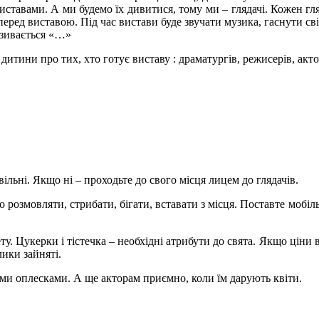
 виставами. А ми будемо їх дивитися, тому ми – глядачі. Кожен гл
 перед виставою. Під час вистави буде звучати музика, гаснути с
азивається «…»
тини про тих, хто готує виставу : драматургів, режисерів, акто
ільні. Якщо ні – проходьте до свого місця лицем до глядачів.
розмовляти, стрибати, бігати, вставати з місця. Поставте мобіл
ту. Цукерки і тістечка – необхідні атрибути до свята. Якщо ціни в
лики зайняті.
ми оплесками. А ще акторам приємно, коли їм дарують квіти.