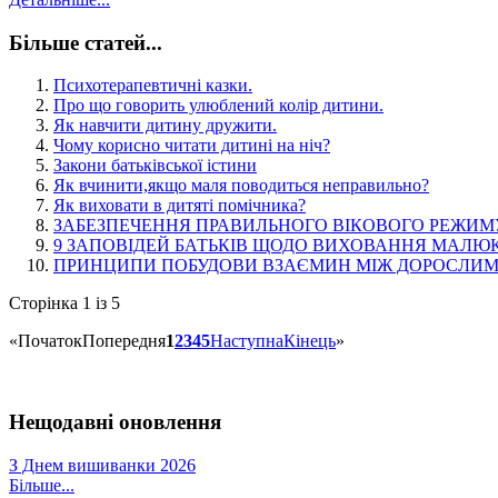
Більше статей...
Психотерапевтичні казки.
Про що говорить улюблений колір дитини.
Як навчити дитину дружити.
Чому корисно читати дитині на ніч?
Закони батьківської істини
Як вчинити,якщо маля поводиться неправильно?
Як виховати в дитяті помічника?
ЗАБЕЗПЕЧЕННЯ ПРАВИЛЬНОГО ВІКОВОГО РЕЖИМ
9 ЗАПОВІДЕЙ БАТЬКІВ ЩОДО ВИХОВАННЯ МАЛЮК
ПРИНЦИПИ ПОБУДОВИ ВЗАЄМИН МІЖ ДОРОСЛИМ
Сторінка 1 із 5
«
Початок
Попередня
1
2
3
4
5
Наступна
Кінець
»
Нещодавні оновлення
З Днем вишиванки 2026
Більше...