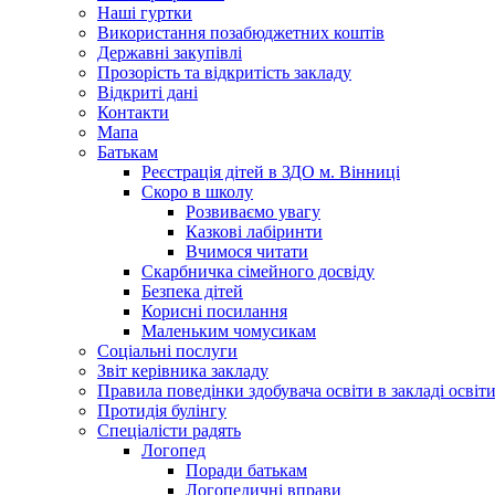
Наші гуртки
Використання позабюджетних коштів
Державні закупівлі
Прозорість та відкритість закладу
Відкриті дані
Контакти
Мапа
Батькам
Реєстрація дітей в ЗДО м. Вінниці
Скоро в школу
Розвиваємо увагу
Казкові лабіринти
Вчимося читати
Скарбничка сімейного досвіду
Безпека дітей
Корисні посилання
Маленьким чомусикам
Соціальні послуги
Звіт керівника закладу
Правила поведінки здобувача освіти в закладі освіт
Протидія булінгу
Спеціалісти радять
Логопед
Поради батькам
Логопедичні вправи