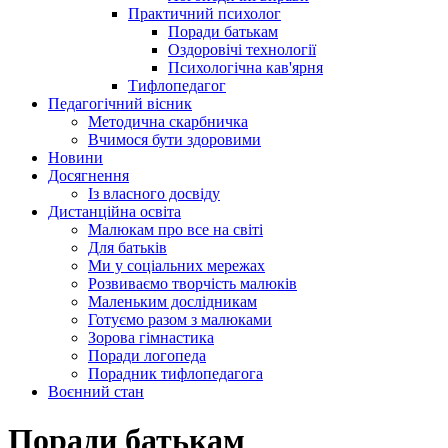
Практичний психолог
Поради батькам
Оздоровічі технології
Психологічна кав'ярня
Тифлопедагог
Педагогічний вісник
Методична скарбничка
Вчимося бути здоровими
Новини
Досягнення
Із власного досвіду
Дистанційна освіта
Малюкам про все на світі
Для батьків
Ми у соціальних мережах
Розвиваємо творчість малюків
Маленьким дослідникам
Готуємо разом з малюками
Зорова гімнастика
Поради логопеда
Порадник тифлопедагога
Воєнний стан
Поради батькам