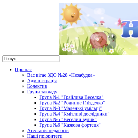
Про нас
Вас вітає ЗДО №28 «Незабудка»
Адміністрація
Колектив
Групи закладу
Група №1 "Грайлива Веселка"
Група №2 "Родинне Гніздечко"
Група №3 "Маленькі умільці"
Група №4 "Кмітливі дослідники"
Група №5 "Веселий вулик"
Група №6 "Казкова фортеця"
Атестація педагогів
Наші пріоритети